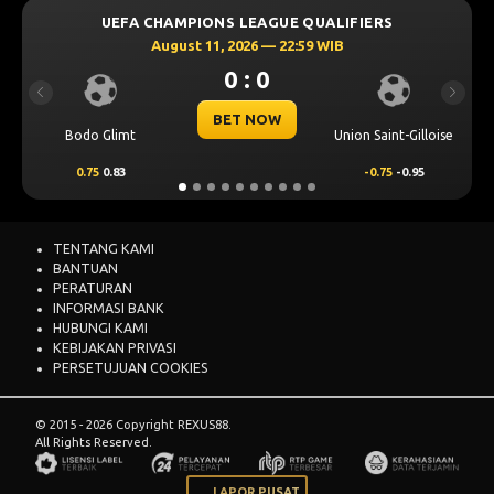
UEFA CHAMPIONS LEAGUE QUALIFIERS
August 11, 2026 — 22:59 WIB
0 : 0
Previous
Next
BET NOW
Bodo Glimt
Union Saint-Gilloise
0.75
0.83
-0.75
-0.95
TENTANG KAMI
BANTUAN
PERATURAN
INFORMASI BANK
HUBUNGI KAMI
KEBIJAKAN PRIVASI
PERSETUJUAN COOKIES
© 2015 - 2026 Copyright REXUS88.
All Rights Reserved.
LAPOR PUSAT