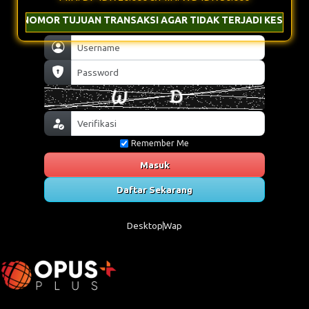
BALI NOMOR TUJUAN TRANSAKSI AGAR TIDAK TERJADI KESALAH
Remember Me
Masuk
Daftar Sekarang
Desktop
Wap