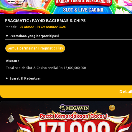
PRAGMATIC : PAY4D BAGI EMAS & CHIPS
Periode :
25 Maret - 31 Desember 2026
Permainan yang berpartisipasi
Semua permainan Pragmatic Play
Aturan :
Total hadiah Slot & Casino senilai Rp 15,000,000,000.
Syarat & Ketentuan
Detai