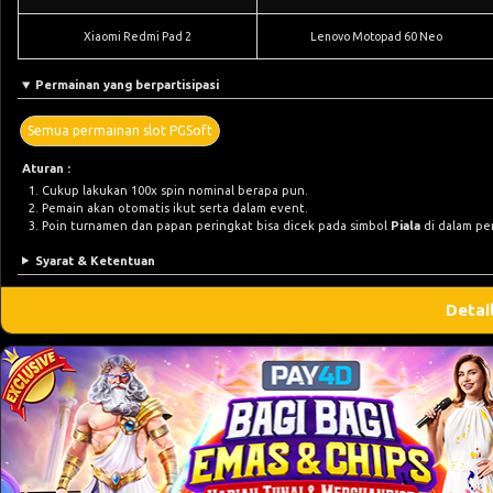
Xiaomi Redmi Pad 2
Lenovo Motopad 60 Neo
Permainan yang berpartisipasi
Semua permainan slot PGSoft
Aturan :
Cukup lakukan 100x spin nominal berapa pun.
Pemain akan otomatis ikut serta dalam event.
Poin turnamen dan papan peringkat bisa dicek pada simbol
Piala
di dalam pe
Syarat & Ketentuan
Detai