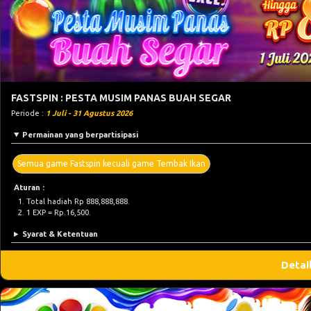
FASTSPIN : PESTA MUSIM PANAS BUAH SEGAR
Periode :
1 Juli - 31 Agustus 2026
Permainan yang berpartisipasi
Semua game Fastspin kecuali game Tembak Ikan
Aturan :
Total hadiah Rp 888,888,888.
1 EXP = Rp.16,500.
Syarat & Ketentuan
Detai