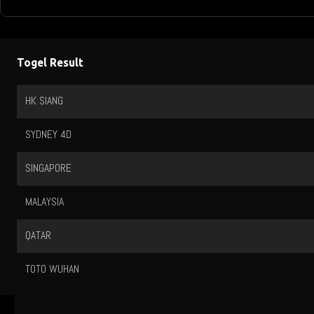
Togel Result
HK SIANG
SYDNEY 4D
SINGAPORE
MALAYSIA
QATAR
TOTO WUHAN